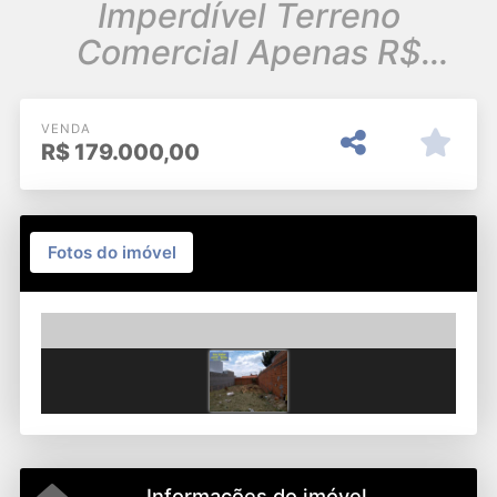
Imperdível Terreno
Comercial Apenas R$
179.000,00 mil 250m
VENDA
R$
179.000,00
Fotos do imóvel
Previous
Next
Informações do imóvel