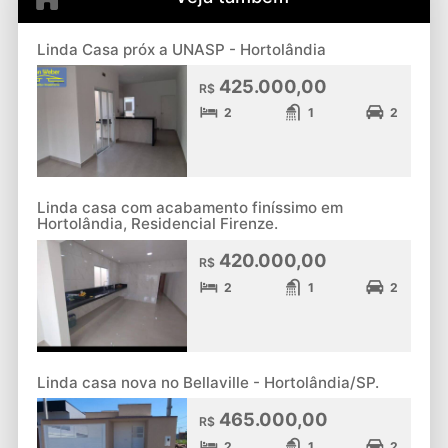
Linda Casa próx a UNASP - Hortolândia
425.000,00
R$
2
1
2
Linda casa com acabamento finíssimo em
Hortolândia, Residencial Firenze.
420.000,00
R$
2
1
2
Linda casa nova no Bellaville - Hortolândia/SP.
465.000,00
R$
2
1
2