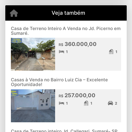
Veja também
Casa de Terreno Inteiro A Venda no Jd. Picerno em
Sumaré.
360.000,00
R$
1
1
Casas à Venda no Bairro Luiz Cia – Excelente
Oportunidade!
257.000,00
R$
1
1
2
Casa de Terreno inteiro Jd. Callegari, Sumaré- SP.