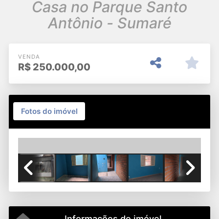
Casa no Parque Santo
Antônio - Sumaré
VENDA
R$
250.000,00
Fotos do imóvel
Previous
Next
Informações do imóvel