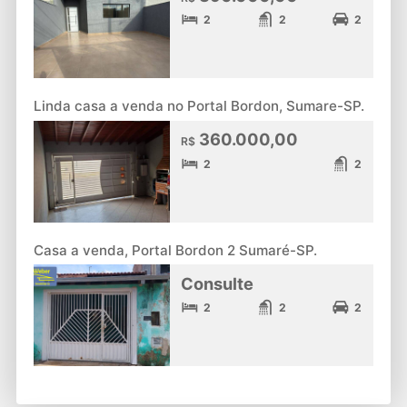
2
2
2
Linda casa a venda no Portal Bordon, Sumare-SP.
360.000,00
R$
2
2
Casa a venda, Portal Bordon 2 Sumaré-SP.
Consulte
2
2
2