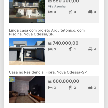
550.000,00
R$
Vila Azenha
3
3
3
Linda casa com projeto Arquitetônico, com
Piscina. Nova Odessa/SP.
740.000,00
R$
3
1
4
Casa no Residencial Fibra, Nova Odessa-SP.
600.000,00
R$
3
2
3