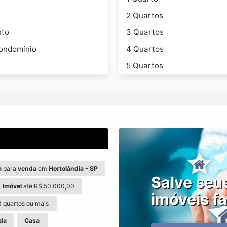
2 Quartos
nto
3 Quartos
ondomínio
4 Quartos
5 Quartos
a
para
venda
em
Hortolândia - SP
Salve
seu
Imóvel
até R$ 50.000,00
imóveis fa
 quartos ou mais
da
Casa