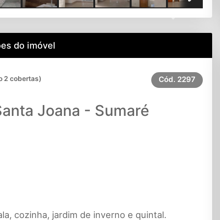
Next
es do imóvel
o 2 cobertas)
Cód.
2297
Santa Joana - Sumaré
la, cozinha, jardim de inverno e quintal.