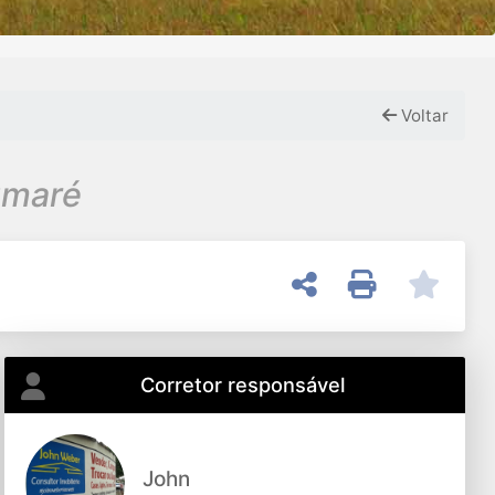
Voltar
umaré
Corretor responsável
John