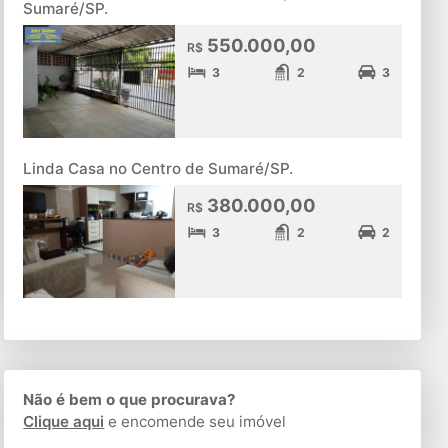
Sumaré/SP.
550.000,00
R$
3
2
3
Linda Casa no Centro de Sumaré/SP.
380.000,00
R$
3
2
2
Não é bem o que procurava?
Clique aqui
e encomende seu imóvel