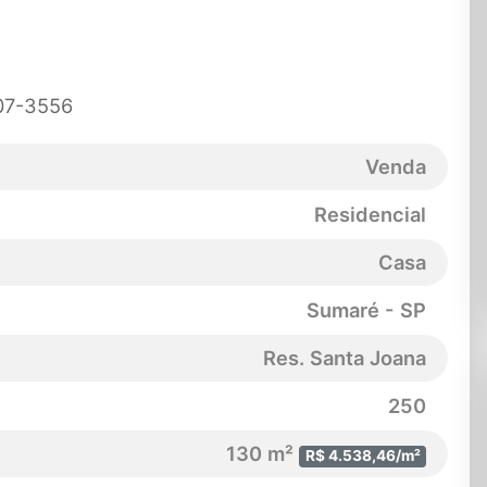
507-3556
Venda
Residencial
Casa
Sumaré - SP
Res. Santa Joana
250
130 m²
R$ 4.538,46/m²