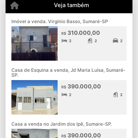
Veja também
Imóvel a venda. Virgínio Basso, Sumaré-SP
310.000,00
R$
2
2
2
Casa de Esquina a venda, Jd Maria Luísa, Sumaré-
SP.
390.000,00
R$
2
2
Casa a venda no Jardim dos Ipê, Sumare-SP.
390.000,00
R$