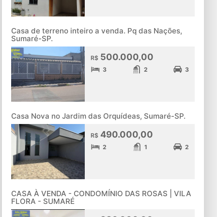
Casa de terreno inteiro a venda. Pq das Nações,
Sumaré-SP.
500.000,00
R$
3
2
3
Casa Nova no Jardim das Orquídeas, Sumaré-SP.
490.000,00
R$
2
1
2
CASA À VENDA - CONDOMÍNIO DAS ROSAS | VILA
FLORA - SUMARÉ