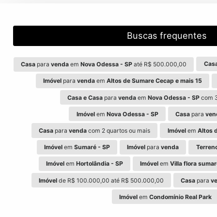
Buscas frequentes
Cas
Casa
para
venda
em
Nova Odessa - SP
até R$ 500.000,00
Imóvel
para
venda
em
Altos de Sumare Cecap e mais 15
Casa e Casa
para
venda
em
Nova Odessa - SP
com 3
Imóvel
em
Nova Odessa - SP
Casa
para
ven
Casa
para
venda
com 2 quartos ou mais
Imóvel
em
Altos 
Imóvel
em
Sumaré - SP
Imóvel
para
venda
Terren
Imóvel
em
Hortolândia - SP
Imóvel
em
Villa flora suma
Imóvel
de R$ 100.000,00 até R$ 500.000,00
Casa
para
v
Imóvel
em
Condomínio Real Park