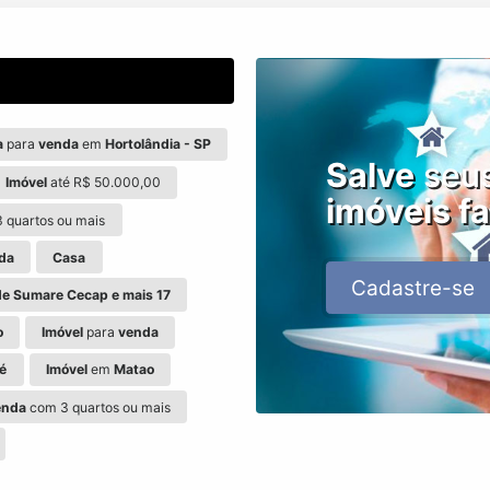
a
para
venda
em
Hortolândia - SP
Salve
seu
Imóvel
até R$ 50.000,00
imóveis fa
 quartos ou mais
da
Casa
Cadastre-se
de Sumare Cecap e mais 17
o
Imóvel
para
venda
ré
Imóvel
em
Matao
enda
com 3 quartos ou mais