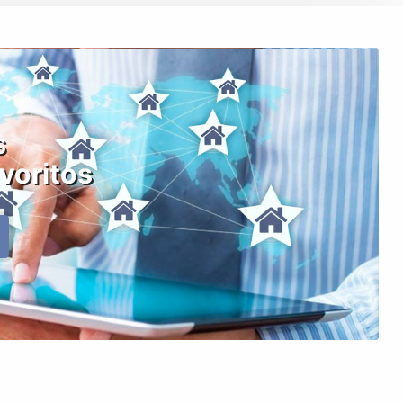
s
voritos