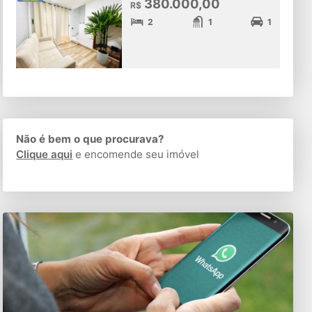
380.000,00
R$
2
1
1
Não é bem o que procurava?
Clique aqui
e encomende seu imóvel