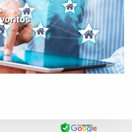
s
voritos