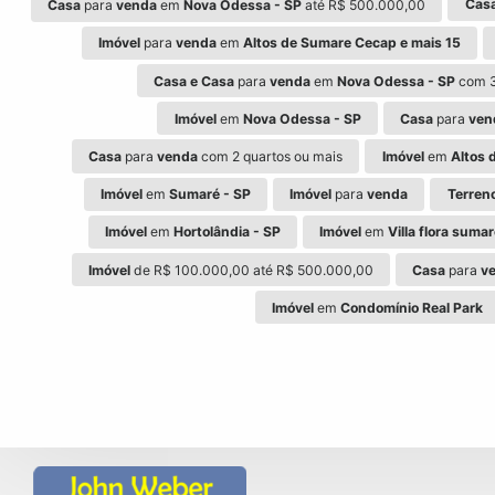
Cas
Casa
para
venda
em
Nova Odessa - SP
até R$ 500.000,00
Imóvel
para
venda
em
Altos de Sumare Cecap e mais 15
Casa e Casa
para
venda
em
Nova Odessa - SP
com 3
Imóvel
em
Nova Odessa - SP
Casa
para
ven
Casa
para
venda
com 2 quartos ou mais
Imóvel
em
Altos 
Imóvel
em
Sumaré - SP
Imóvel
para
venda
Terren
Imóvel
em
Hortolândia - SP
Imóvel
em
Villa flora suma
Imóvel
de R$ 100.000,00 até R$ 500.000,00
Casa
para
v
Imóvel
em
Condomínio Real Park