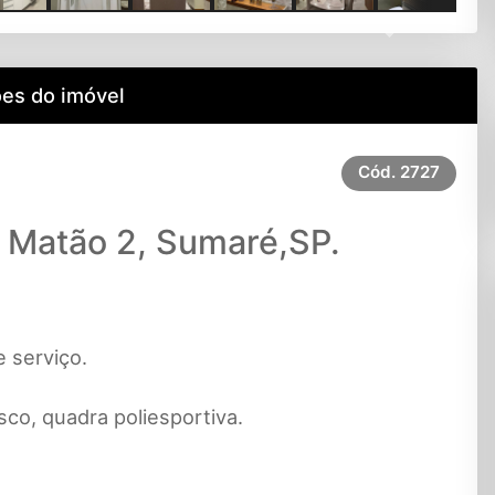
Next
es do imóvel
Cód.
2727
 Matão 2, Sumaré,SP.
e serviço.
co, quadra poliesportiva.