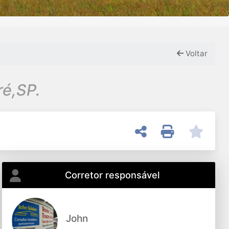
Voltar
ré,SP.
Corretor responsável
John