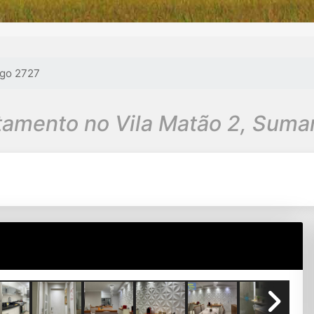
go 2727
amento no Vila Matão 2, Suma