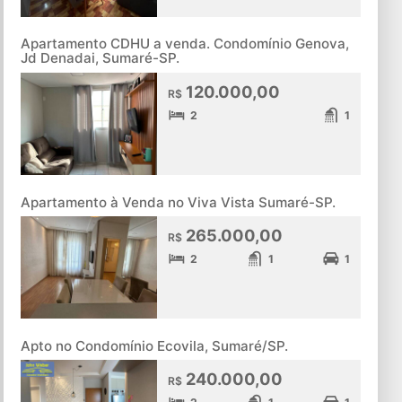
Apartamento CDHU a venda. Condomínio Genova,
Jd Denadai, Sumaré-SP.
120.000,00
R$
2
1
Apartamento à Venda no Viva Vista Sumaré-SP.
265.000,00
R$
2
1
1
Apto no Condomínio Ecovila, Sumaré/SP.
240.000,00
R$