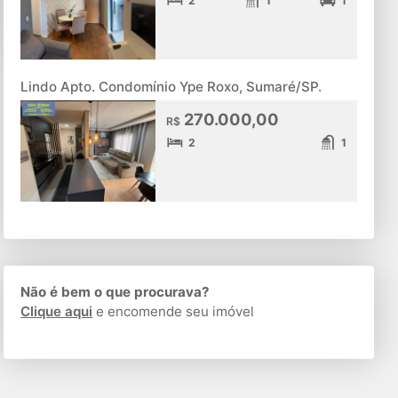
2
1
1
Lindo Apto. Condomínio Ype Roxo, Sumaré/SP.
270.000,00
R$
2
1
Não é bem o que procurava?
Clique aqui
e encomende seu imóvel