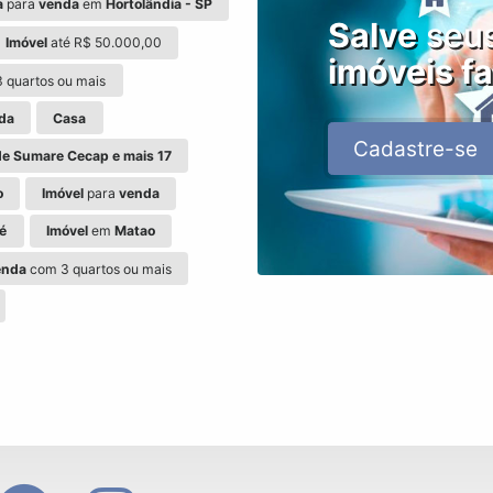
a
para
venda
em
Hortolândia - SP
Salve
seu
Imóvel
até R$ 50.000,00
imóveis fa
 quartos ou mais
da
Casa
Cadastre-se
de Sumare Cecap e mais 17
o
Imóvel
para
venda
ré
Imóvel
em
Matao
enda
com 3 quartos ou mais