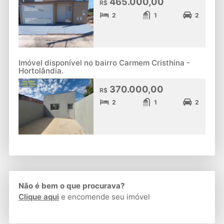
465.000,00
R$
2
1
2
Imóvel disponível no bairro Carmem Cristhina -
Hortolândia.
370.000,00
R$
2
1
2
Não é bem o que procurava?
Clique aqui
e encomende seu imóvel