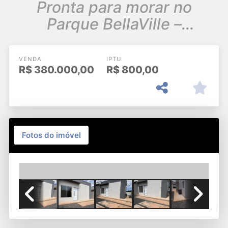
Pronta para morar no
Parque BellaVille –
Hortolândia/SP
VENDA
IPTU
R$
380.000,00
R$
800,00
Fotos do imóvel
Previous
Next