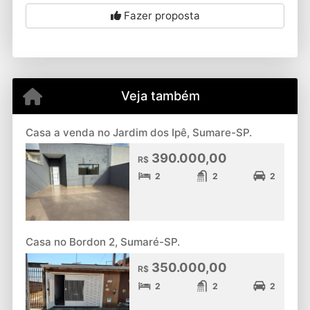
Fazer proposta
Veja também
Casa a venda no Jardim dos Ipê, Sumare-SP.
390.000,00
R$
2
2
2
Casa no Bordon 2, Sumaré-SP.
350.000,00
R$
2
2
2