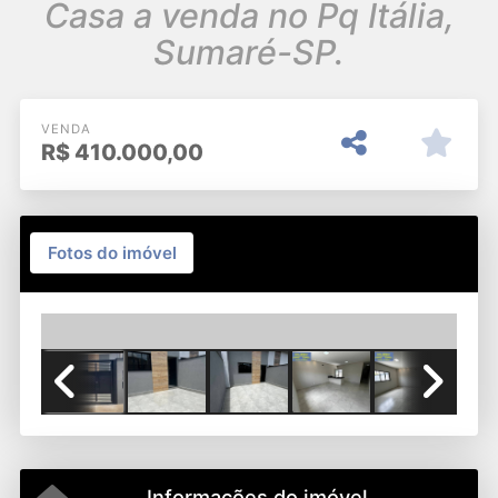
Casa a venda no Pq Itália,
Sumaré-SP.
VENDA
R$
410.000,00
Fotos do imóvel
Previous
Next
Informações do imóvel