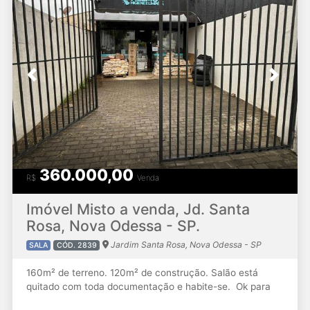
Previous
Next
360.000,00
R$
Venda
Imóvel Misto a venda, Jd. Santa
Rosa, Nova Odessa - SP.
Jardim Santa Rosa, Nova Odessa - SP
SALA
CÓD. 2839
160m² de terreno. 120m² de construção. Salão está
quitado com toda documentação e habite-se. Ok para
Financiamento.