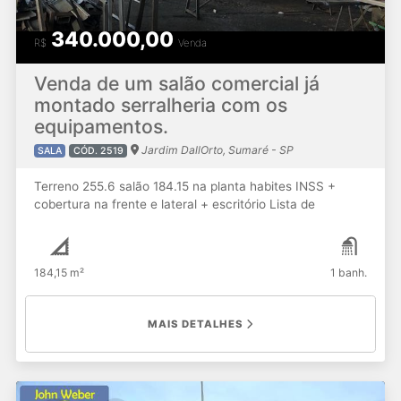
340.000,00
R$
Venda
Venda de um salão comercial já
montado serralheria com os
equipamentos.
Jardim DallOrto, Sumaré - SP
SALA
CÓD. 2519
Terreno 255.6 salão 184.15 na planta habites INSS +
cobertura na frente e lateral + escritório Lista de
Equipamentos 03 ,máquinas de solda migui 250 amp.
Completa até com cilindro de gás grade 01,máquina de
solda elétrica 320 amp 01, compressor de
184,15 m²
1 banh.
200 libras 01,compressor de 120 libras 01,polikorte de 12
polegada com motor trifásico 01,furadeira de bancada
5/8 mais bancadas prateleira. Ótima Localização.
MAIS DETALHES