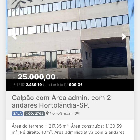
Previous
Next
25.000,00
R$
Locação
IPTU
R$
2.439,19
Condomínio
R$
909,36
Galpão com Área admin. com 2
andares Hortolândia-SP.
Hortolândia - SP
SALA
CÓD. 2762
Área do terreno: 1.217,35 m²; Área construída: 1.130,59
m²; Pé direito: 10m²; Área administrativa com 2 andares
e área total de 418,02 m². 8 banheiros; Com refeitório e 4