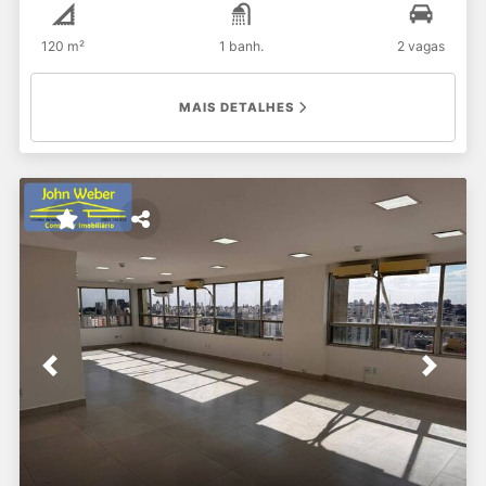
120 m²
1 banh.
2 vagas
MAIS DETALHES
Previous
Next