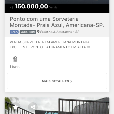
150.000,00
R$
Venda
Ponto com uma Sorveteria
Montada- Praia Azul, Americana-SP.
Praia Azul, Americana - SP
SALA
CÓD. 2891
VENDA SORVETERIA EM AMERICANA MONTADA,
EXCELENTE PONTO, FATURAMENTO EM ALTA !!!
Aceitamos veículos, etc. Ótima Localização. Agenda sua
visita e venha conhecer o imóvel.
1 banh.
MAIS DETALHES