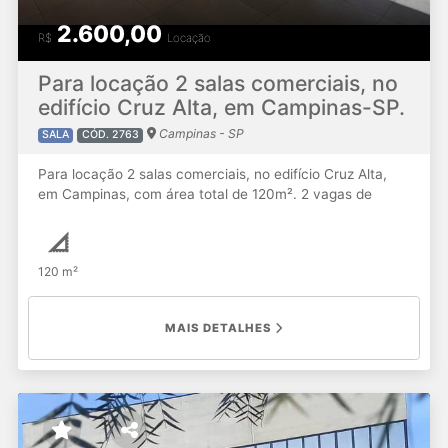
2.600,00
R$
Locação
Para locação 2 salas comerciais, no
edifício Cruz Alta, em Campinas-SP.
Campinas - SP
SALA
CÓD. 2763
Para locação 2 salas comerciais, no edifício Cruz Alta,
em Campinas, com área total de 120m². 2 vagas de
garagem. Valor locação: 2.600,00 + IPTU + condomínio.
Imóvel recém reformado. Sala climatizadas com 5 ares
condicionados
120 m²
MAIS DETALHES