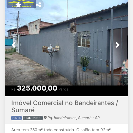
Previous
Next
325.000,00
R$
Venda
Imóvel Comercial no Bandeirantes /
Sumaré
Pq. bandeirantes, Sumaré - SP
SALA
CÓD. 2509
Área tem 280m² todo construído. O salão tem 92m².